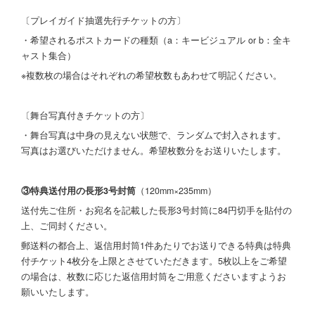
〔プレイガイド抽選先行チケットの方〕
・希望されるポストカードの種類（a：キービジュアル or b：全キ
ャスト集合）
※複数枚の場合はそれぞれの希望枚数もあわせて明記ください。
〔舞台写真付きチケットの方〕
・舞台写真は中身の見えない状態で、ランダムで封入されます。
写真はお選びいただけません。希望枚数分をお送りいたします。
③特典送付用の長形3号封筒
（120mm×235mm）
送付先ご住所・お宛名を記載した長形3号封筒に84円切手を貼付の
上、ご同封ください。
郵送料の都合上、返信用封筒1件あたりでお送りできる特典は特典
付チケット4枚分を上限とさせていただきます。5枚以上をご希望
の場合は、枚数に応じた返信用封筒をご用意くださいますようお
願いいたします。