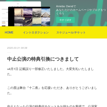
Ameba Owndで
あなただけのホームページやブログをつ
くろう
今すぐ試す
HOME
イントロダクション
スケジュール/チケット
2020.03.31 09:38
中止公演の特典引換につきまして
※4月1日 記載誤り一部修正いたしました。大変失礼いたしまし
た。
この度は舞台『十二夜』を応援いただき、ありがとうございまし
た。
中止となった公演の特典付チケットをお持ちのお客様で、公演実